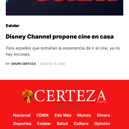
Estelar
Disney Channel propone cine en casa
Para aquellos que extrañan la experiencia de ir al cine, ya no
hay excusas.
BY
GRUPO CERTEZA
AGOSTO 12, 2020
Nacional
CDMX
Edo Méx
Mundo
Dinero
Deportes
Estelar
Salud
Cultura
Opinión