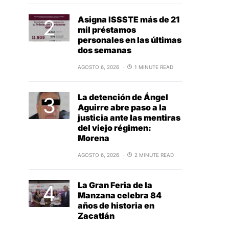
Asigna ISSSTE más de 21
mil préstamos
personales en las últimas
dos semanas
AGOSTO 6, 2026
1 MINUTE READ
La detención de Ángel
Aguirre abre paso a la
justicia ante las mentiras
del viejo régimen:
Morena
AGOSTO 6, 2026
2 MINUTE READ
La Gran Feria de la
Manzana celebra 84
años de historia en
Zacatlán