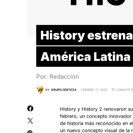
History estrena
América Latina
Por: Redacción
BY
GRUPO CERTEZA
FEBRERO 17, 2022
2 MINUTE 
History y History 2 renovaron s
febrero, un concepto innovador 
de historia más reconocido en e
un nuevo concepto visual de la 