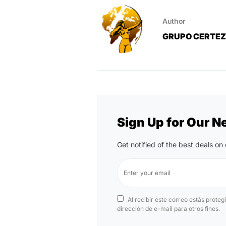
Author
GRUPO CERTE
Sign Up for Our N
Get notified of the best deals o
Al recibir este correo estás proteg
dirección de e-mail para otros fines.