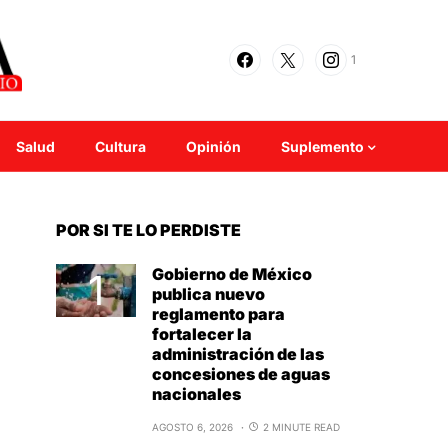
1
Salud
Cultura
Opinión
Suplemento
POR SI TE LO PERDISTE
Gobierno de México
publica nuevo
reglamento para
fortalecer la
administración de las
concesiones de aguas
nacionales
AGOSTO 6, 2026
2 MINUTE READ