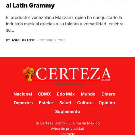
al Latin Grammy
El productor venezolano Mazzarri, quien ha conquistado la
industria musical gracias a su talento y versatilidad, celebra
su…
BY
ASAEL GRANDE
OCTUBRE 2, 2025
Nacional
CDMX
Edo Méx
Mundo
Dinero
Deportes
Estelar
Salud
Cultura
Opinión
Suplemento
© Certeza Diario - El Alma de México
Aviso de privacidad
Contacto