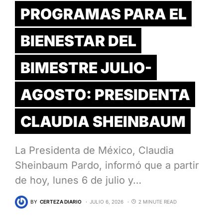
PROGRAMAS PARA EL
BIENESTAR DEL
BIMESTRE JULIO-
AGOSTO: PRESIDENTA
CLAUDIA SHEINBAUM
La Presidenta de México, Claudia
Sheinbaum Pardo, informó que a partir
de hoy, lunes 6 de julio y…
BY
CERTEZA DIARIO
JULIO 6, 2026
2 MINUTE READ