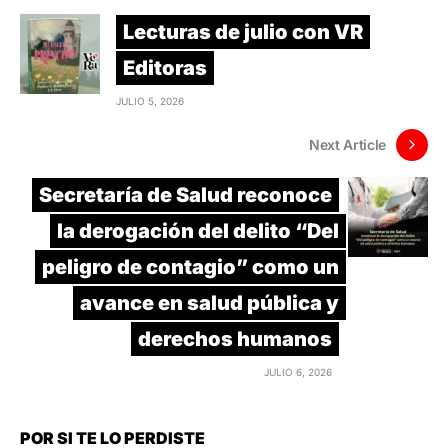
Lecturas de julio con VR
Editoras
JULIO 5, 2026
Next Article
Secretaría de Salud reconoce
la derogación del delito “Del
peligro de contagio” como un
avance en salud pública y
derechos humanos
JULIO 6, 2026
POR SI TE LO PERDISTE