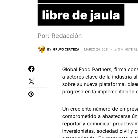
libre de jaula
Por: Redacción
BY
GRUPO CERTEZA
MARZO 24, 2021
3 MINUTE R
Global Food Partners, firma con
a actores clave de la industria 
sobre su nueva plataforma, dise
progreso en la implementación d
Un creciente número de empresa
comprometido a abastecerse únic
reportar y comunicar proactivam
inversionistas, sociedad civil y