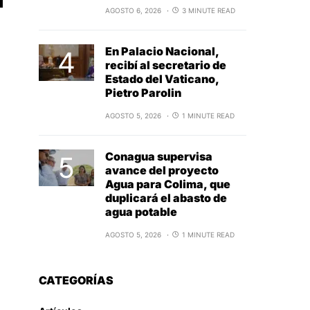
AGOSTO 6, 2026
3 MINUTE READ
En Palacio Nacional,
recibí al secretario de
Estado del Vaticano,
Pietro Parolin
AGOSTO 5, 2026
1 MINUTE READ
Conagua supervisa
avance del proyecto
Agua para Colima, que
duplicará el abasto de
agua potable
AGOSTO 5, 2026
1 MINUTE READ
CATEGORÍAS