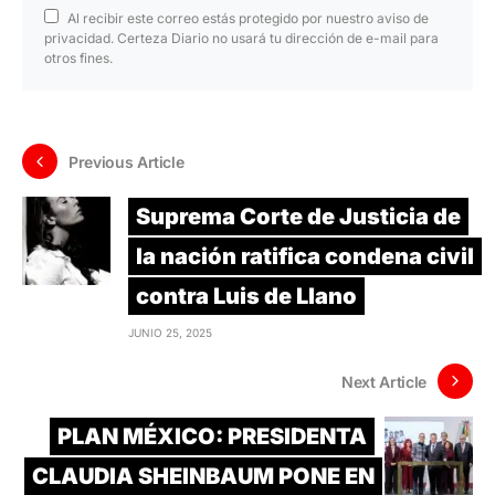
Al recibir este correo estás protegido por nuestro aviso de
privacidad. Certeza Diario no usará tu dirección de e-mail para
otros fines.
Previous Article
Suprema Corte de Justicia de
la nación ratifica condena civil
contra Luis de Llano
JUNIO 25, 2025
Next Article
PLAN MÉXICO: PRESIDENTA
CLAUDIA SHEINBAUM PONE EN