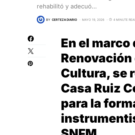
rehabilitó y adecuó…
BY
CERTEZA DIARIO
MAYO 19, 2026
4 MINUTE REA
En el marco 
Renovación 
Cultura, se 
Casa Ruiz Co
para la form
instrumenti
SNFM