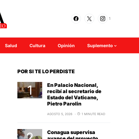
1
Salud
Cultura
Opinión
Suplemento
POR SI TE LO PERDISTE
En Palacio Nacional,
recibí al secretario de
Estado del Vaticano,
Pietro Parolin
AGOSTO 5, 2026
1 MINUTE READ
Conagua supervisa
avance del proyecto