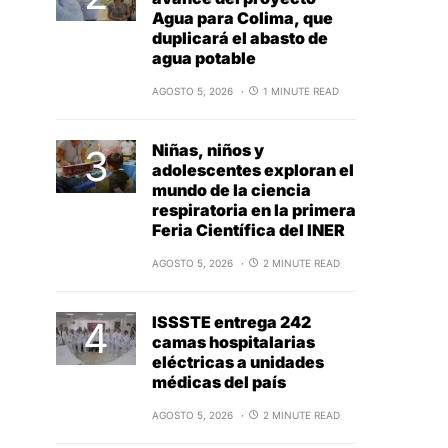
Agua para Colima, que
duplicará el abasto de
agua potable
AGOSTO 5, 2026
1 MINUTE READ
Niñas, niños y
adolescentes exploran el
mundo de la ciencia
respiratoria en la primera
Feria Científica del INER
AGOSTO 5, 2026
2 MINUTE READ
ISSSTE entrega 242
camas hospitalarias
eléctricas a unidades
médicas del país
AGOSTO 5, 2026
2 MINUTE READ