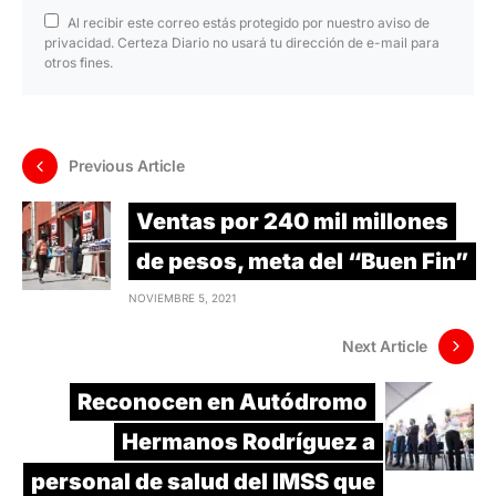
Al recibir este correo estás protegido por nuestro aviso de
privacidad. Certeza Diario no usará tu dirección de e-mail para
otros fines.
Previous Article
Ventas por 240 mil millones
de pesos, meta del “Buen Fin”
NOVIEMBRE 5, 2021
Next Article
Reconocen en Autódromo
Hermanos Rodríguez a
personal de salud del IMSS que