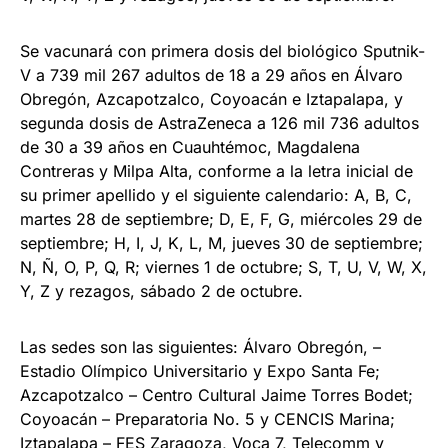
Se vacunará con primera dosis del biológico Sputnik-
V a 739 mil 267 adultos de 18 a 29 años en Álvaro
Obregón, Azcapotzalco, Coyoacán e Iztapalapa, y
segunda dosis de AstraZeneca a 126 mil 736 adultos
de 30 a 39 años en Cuauhtémoc, Magdalena
Contreras y Milpa Alta, conforme a la letra inicial de
su primer apellido y el siguiente calendario: A, B, C,
martes 28 de septiembre; D, E, F, G, miércoles 29 de
septiembre; H, I, J, K, L, M, jueves 30 de septiembre;
N, Ñ, O, P, Q, R; viernes 1 de octubre; S, T, U, V, W, X,
Y, Z y rezagos, sábado 2 de octubre.
Las sedes son las siguientes: Álvaro Obregón, –
Estadio Olímpico Universitario y Expo Santa Fe;
Azcapotzalco – Centro Cultural Jaime Torres Bodet;
Coyoacán – Preparatoria No. 5 y CENCIS Marina;
Iztapalapa – FES Zaragoza, Voca 7, Telecomm y