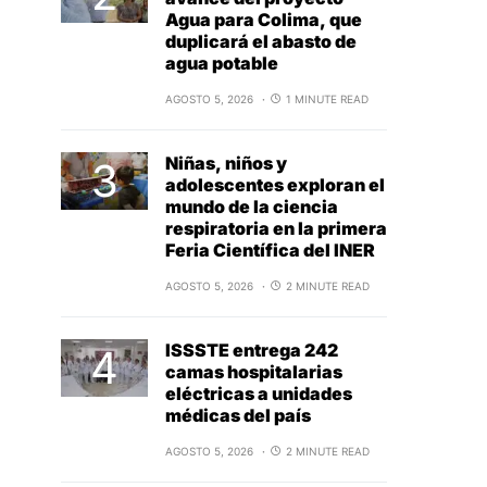
Agua para Colima, que
duplicará el abasto de
agua potable
AGOSTO 5, 2026
1 MINUTE READ
Niñas, niños y
adolescentes exploran el
mundo de la ciencia
respiratoria en la primera
Feria Científica del INER
AGOSTO 5, 2026
2 MINUTE READ
ISSSTE entrega 242
camas hospitalarias
eléctricas a unidades
médicas del país
AGOSTO 5, 2026
2 MINUTE READ