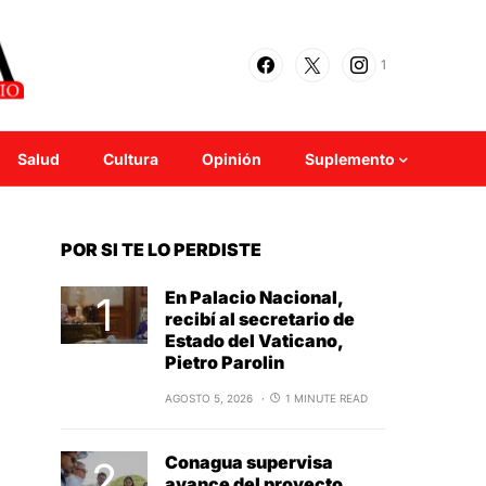
1
Salud
Cultura
Opinión
Suplemento
POR SI TE LO PERDISTE
En Palacio Nacional,
recibí al secretario de
Estado del Vaticano,
Pietro Parolin
AGOSTO 5, 2026
1 MINUTE READ
Conagua supervisa
avance del proyecto