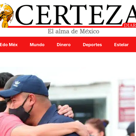
Edo Méx
Mundo
Dinero
Deportes
Estelar