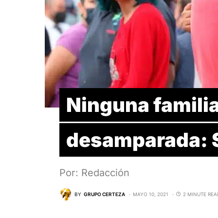
Ninguna famili
desamparada: 
Por: Redacción
BY
GRUPO CERTEZA
MAYO 10, 2021
2 MINUTE REA