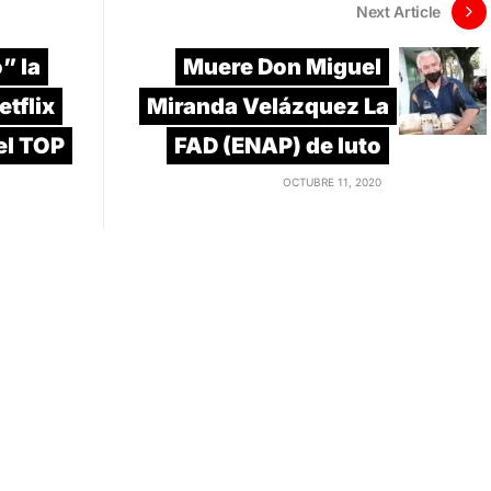
Next Article
” la
Muere Don Miguel
tflix
Miranda Velázquez La
el TOP
FAD (ENAP) de luto
OCTUBRE 11, 2020