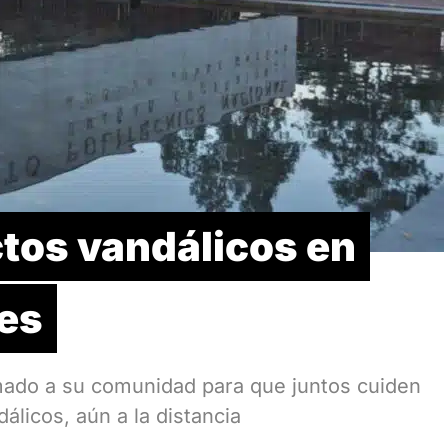
ctos vandálicos en
nes
amado a su comunidad para que juntos cuiden
álicos, aún a la distancia