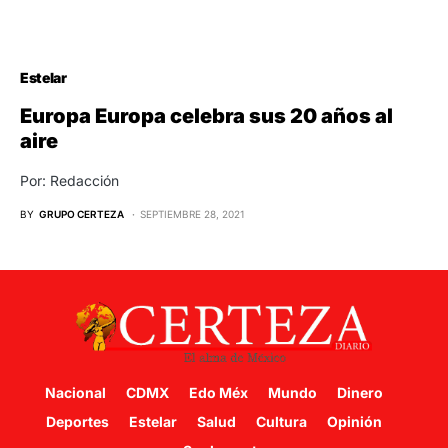
Estelar
Europa Europa celebra sus 20 años al
aire
Por: Redacción
BY
GRUPO CERTEZA
SEPTIEMBRE 28, 2021
Nacional
CDMX
Edo Méx
Mundo
Dinero
Deportes
Estelar
Salud
Cultura
Opinión