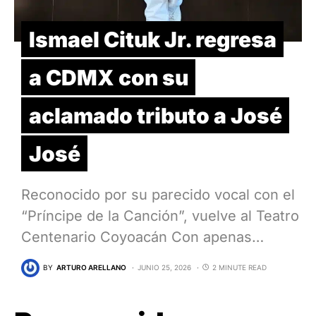
Ismael Cituk Jr. regresa
a CDMX con su
aclamado tributo a José
José
Reconocido por su parecido vocal con el
“Príncipe de la Canción”, vuelve al Teatro
Centenario Coyoacán Con apenas…
BY
ARTURO ARELLANO
JUNIO 25, 2026
2 MINUTE READ