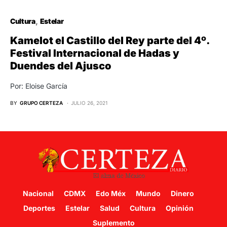
Cultura
Estelar
Kamelot el Castillo del Rey parte del 4º.
Festival Internacional de Hadas y
Duendes del Ajusco
Por: Eloise García
BY
GRUPO CERTEZA
JULIO 26, 2021
Nacional
CDMX
Edo Méx
Mundo
Dinero
Deportes
Estelar
Salud
Cultura
Opinión
Suplemento