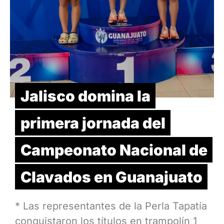
Jalisco domina la
primera jornada del
Campeonato Nacional de
Clavados en Guanajuato
* Las representantes de la Perla Tapatía
conquistaron los títulos en trampolín 1