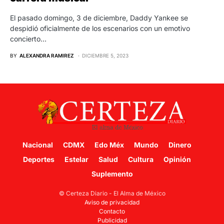
El pasado domingo, 3 de diciembre, Daddy Yankee se
despidió oficialmente de los escenarios con un emotivo
concierto…
BY
ALEXANDRA RAMIREZ
DICIEMBRE 5, 2023
Nacional
CDMX
Edo Méx
Mundo
Dinero
Deportes
Estelar
Salud
Cultura
Opinión
Suplemento
© Certeza Diario - El Alma de México
Aviso de privacidad
Contacto
Publicidad