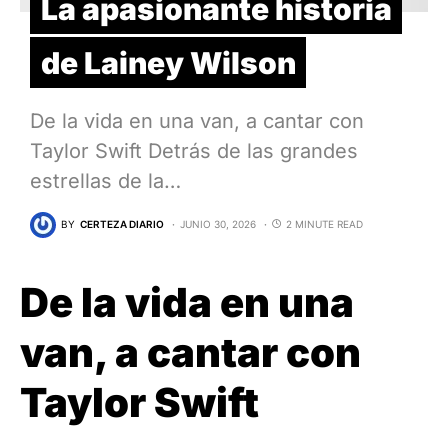
La apasionante historia
de Lainey Wilson
De la vida en una van, a cantar con
Taylor Swift Detrás de las grandes
estrellas de la…
BY
CERTEZA DIARIO
JUNIO 30, 2026
2 MINUTE READ
De la vida en una
van, a cantar con
Taylor Swift