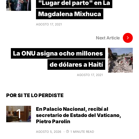
"Lugar del parto" en La
Magdalena Mixhuca
AGOSTO 17, 2021
Next Article
La ONU asigna ocho millones
de dólares a Haití
AGOSTO 17, 2021
POR SI TE LO PERDISTE
En Palacio Nacional, recibí al
secretario de Estado del Vaticano,
Pietro Parolin
AGOSTO 5, 2026
1 MINUTE READ