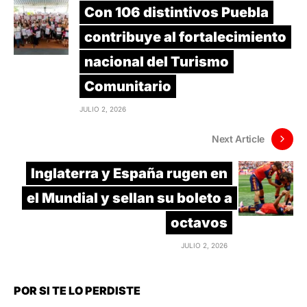
Con 106 distintivos Puebla
contribuye al fortalecimiento
nacional del Turismo
Comunitario
JULIO 2, 2026
Next Article
Inglaterra y España rugen en
el Mundial y sellan su boleto a
octavos
JULIO 2, 2026
POR SI TE LO PERDISTE