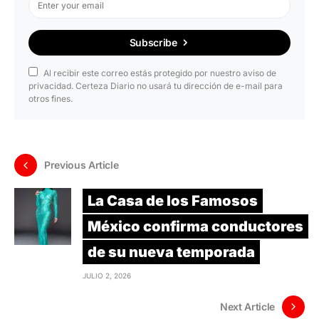
Subscribe
Al recibir este correo estás protegido por nuestro aviso de
privacidad. Certeza Diario no usará tu dirección de e-mail para
otros fines.
Previous Article
La Casa de los Famosos
México confirma conductores
de su nueva temporada
JULIO 2, 2026
Next Article