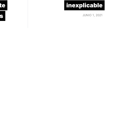
te
inexplicable
ís
JUNIO 1, 2021