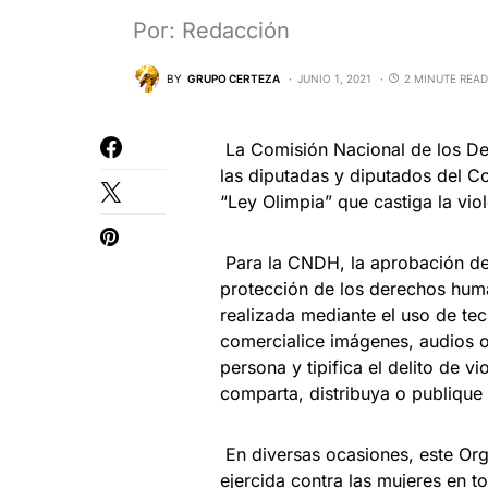
Por: Redacción
BY
GRUPO CERTEZA
JUNIO 1, 2021
2 MINUTE READ
La Comisión Nacional de los D
las diputadas y diputados del C
“Ley Olimpia” que castiga la viol
Para la CNDH, la aprobación de 
protección de los derechos hum
realizada mediante el uso de te
comercialice imágenes, audios o
persona y tipifica el delito de v
comparta, distribuya o publique
En diversas ocasiones, este Org
ejercida contra las mujeres en t