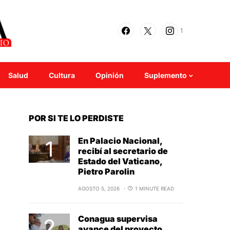
1
Salud
Cultura
Opinión
Suplemento
POR SI TE LO PERDISTE
En Palacio Nacional,
recibí al secretario de
Estado del Vaticano,
Pietro Parolin
AGOSTO 5, 2026
1 MINUTE READ
Conagua supervisa
avance del proyecto