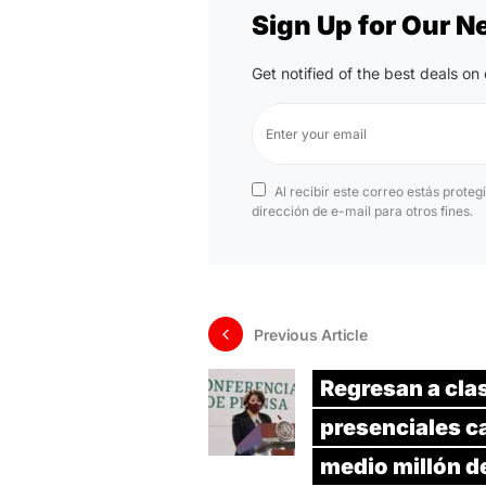
Sign Up for Our N
Get notified of the best deals o
Al recibir este correo estás proteg
dirección de e-mail para otros fines.
Previous Article
Regresan a cla
presenciales c
medio millón d