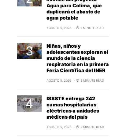
Agua para Colima, que
duplicará el abasto de
agua potable
AGOSTO 5, 2026
1 MINUTE READ
Niñas, niños y
adolescentes exploran el
mundo de la ciencia
respiratoria en la primera
Feria Científica del INER
AGOSTO 5, 2026
2 MINUTE READ
ISSSTE entrega 242
camas hospitalarias
eléctricas a unidades
médicas del país
AGOSTO 5, 2026
2 MINUTE READ