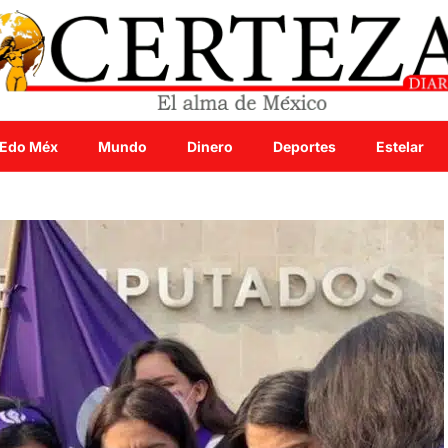
Edo Méx
Mundo
Dinero
Deportes
Estelar