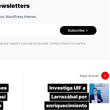
ewsletters
n our WordPress themes.
Subscribe
ido por nuestro aviso de privacidad. Certeza Diario no usará tu
Next Article
ses
Investiga UIF a
asi
Larrazábal por
e
enriquecimiento