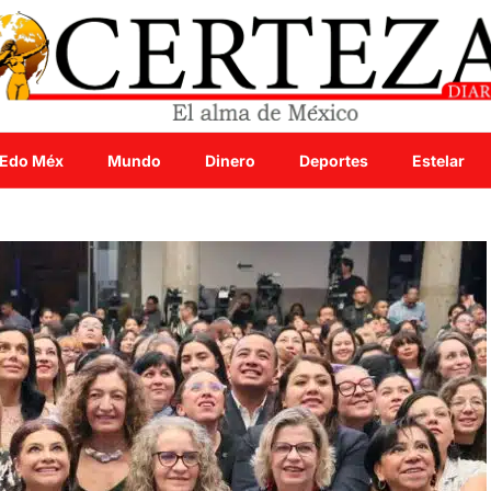
Edo Méx
Mundo
Dinero
Deportes
Estelar