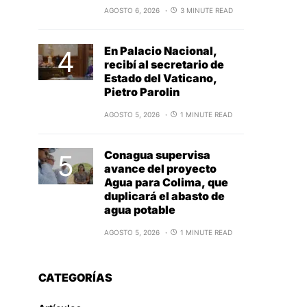
AGOSTO 6, 2026
3 MINUTE READ
En Palacio Nacional,
recibí al secretario de
Estado del Vaticano,
Pietro Parolin
AGOSTO 5, 2026
1 MINUTE READ
Conagua supervisa
avance del proyecto
Agua para Colima, que
duplicará el abasto de
agua potable
AGOSTO 5, 2026
1 MINUTE READ
CATEGORÍAS