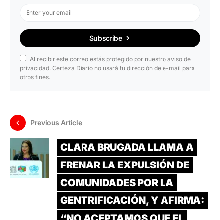
Subscribe
Al recibir este correo estás protegido por nuestro aviso de
privacidad. Certeza Diario no usará tu dirección de e-mail para
otros fines.
Previous Article
CLARA BRUGADA LLAMA A
FRENAR LA EXPULSIÓN DE
COMUNIDADES POR LA
GENTRIFICACIÓN, Y AFIRMA:
“NO ACEPTAMOS QUE EL