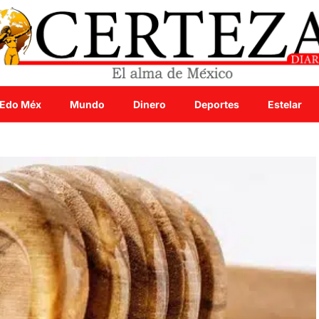
Edo Méx
Mundo
Dinero
Deportes
Estelar