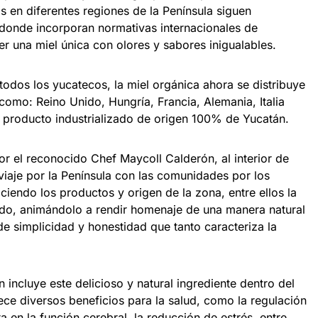
as en diferentes regiones de la Península siguen
donde incorporan normativas internacionales de
r una miel única con olores y sabores inigualables.
 todos los yucatecos, la miel orgánica ahora se distribuye
como: Reino Unido, Hungría, Francia, Alemania, Italia
n producto industrializado de origen 100% de Yucatán.
or el reconocido Chef Maycoll Calderón, al interior de
iaje por la Península con las comunidades por los
iendo los productos y origen de la zona, entre ellos la
do, animándolo a rendir homenaje de una manera natural
de simplicidad y honestidad que tanto caracteriza la
 incluye este delicioso y natural ingrediente dentro del
ece diversos beneficios para la salud, como la regulación
a en la función cerebral, la reducción de estrés, entre