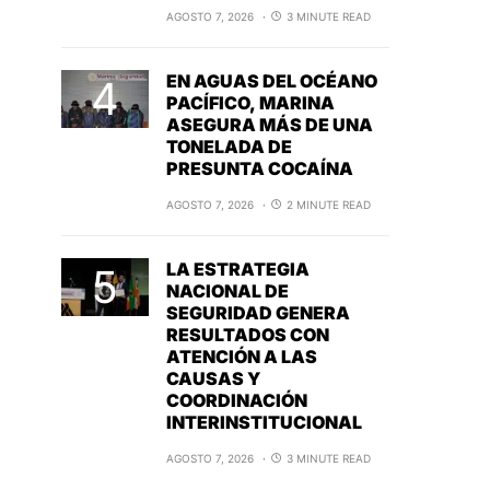
AGOSTO 7, 2026
3 MINUTE READ
EN AGUAS DEL OCÉANO
PACÍFICO, MARINA
ASEGURA MÁS DE UNA
TONELADA DE
PRESUNTA COCAÍNA
AGOSTO 7, 2026
2 MINUTE READ
LA ESTRATEGIA
NACIONAL DE
SEGURIDAD GENERA
RESULTADOS CON
ATENCIÓN A LAS
CAUSAS Y
COORDINACIÓN
INTERINSTITUCIONAL
AGOSTO 7, 2026
3 MINUTE READ