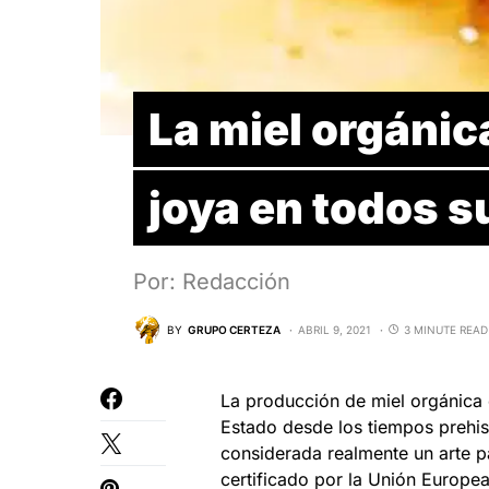
La miel orgánic
joya en todos s
Por: Redacción
BY
GRUPO CERTEZA
ABRIL 9, 2021
3 MINUTE READ
La producción de miel orgánica
Estado desde los tiempos prehis
considerada realmente un arte p
certificado por la Unión Europea