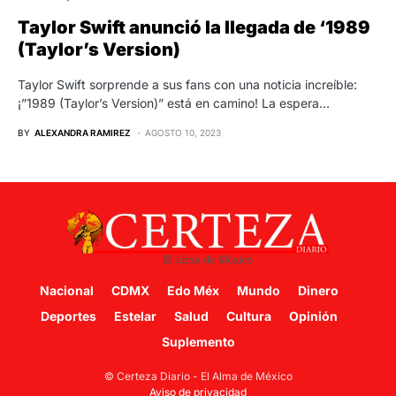
Taylor Swift anunció la llegada de ‘1989
(Taylor’s Version)
Taylor Swift sorprende a sus fans con una noticia increíble:
¡”1989 (Taylor’s Version)” está en camino! La espera…
BY
ALEXANDRA RAMIREZ
AGOSTO 10, 2023
Nacional
CDMX
Edo Méx
Mundo
Dinero
Deportes
Estelar
Salud
Cultura
Opinión
Suplemento
© Certeza Diario - El Alma de México
Aviso de privacidad