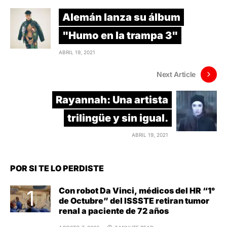
Alemán lanza su álbum
"Humo en la trampa 3"
ABRIL 19, 2021
Next Article
Rayannah: Una artista
trilingüe y sin igual.
ABRIL 19, 2021
POR SI TE LO PERDISTE
Con robot Da Vinci, médicos del HR “1°
de Octubre” del ISSSTE retiran tumor
renal a paciente de 72 años