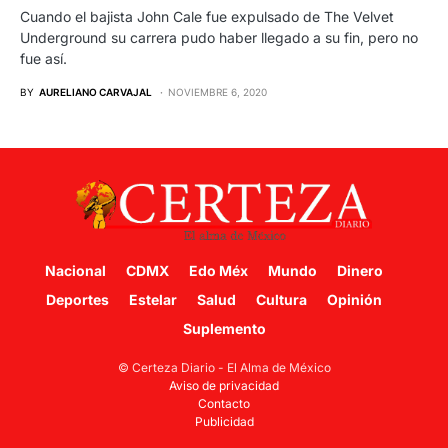
Cuando el bajista John Cale fue expulsado de The Velvet
Underground su carrera pudo haber llegado a su fin, pero no
fue así.
BY
AURELIANO CARVAJAL
NOVIEMBRE 6, 2020
Nacional
CDMX
Edo Méx
Mundo
Dinero
Deportes
Estelar
Salud
Cultura
Opinión
Suplemento
© Certeza Diario - El Alma de México
Aviso de privacidad
Contacto
Publicidad