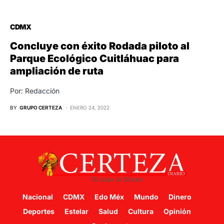
CDMX
Concluye con éxito Rodada piloto al
Parque Ecológico Cuitláhuac para
ampliación de ruta
Por: Redacción
BY
GRUPO CERTEZA
ENERO 24, 2022
Nacional
CDMX
Edo Méx
Mundo
Dinero
Deportes
Estelar
Salud
Cultura
Opinión