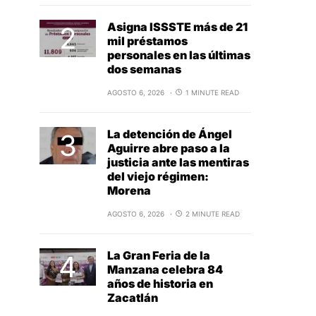
Asigna ISSSTE más de 21
mil préstamos
personales en las últimas
dos semanas
AGOSTO 6, 2026
1 MINUTE READ
La detención de Ángel
Aguirre abre paso a la
justicia ante las mentiras
del viejo régimen:
Morena
AGOSTO 6, 2026
2 MINUTE READ
La Gran Feria de la
Manzana celebra 84
años de historia en
Zacatlán