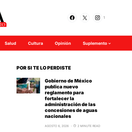
1
Salud
Cultura
Opinión
Suplemento
POR SI TE LO PERDISTE
Gobierno de México
publica nuevo
reglamento para
fortalecer la
administración de las
concesiones de aguas
nacionales
AGOSTO 6, 2026
2 MINUTE READ