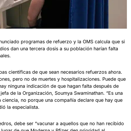
nunciado programas de refuerzo y la OMS calcula que si
dios dan una tercera dosis a su población harían falta
ales.
s científicas de que sean necesarios refuerzos ahora.
ones, pero no de muertes y hospitalizaciones. Puede que
 hay ninguna indicación de que hagan falta después de
ca jefa de la Organización, Soumya Swaminathan. “Es una
a ciencia, no porque una compañía declare que hay que
ió la especialista.
 Tedros, debe ser “vacunar a aquellos que no han recibido
 lugar de que Moderna y Pfizer den prioridad al