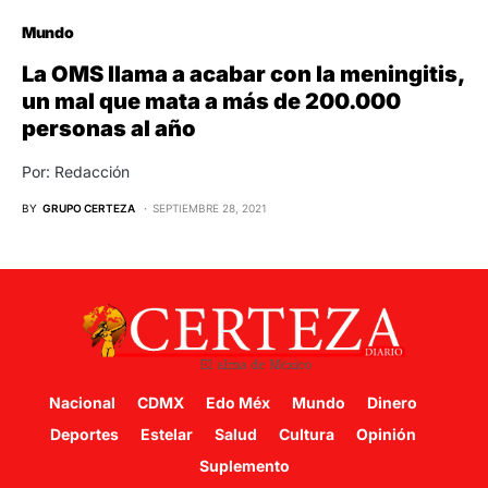
Mundo
La OMS llama a acabar con la meningitis,
un mal que mata a más de 200.000
personas al año
Por: Redacción
BY
GRUPO CERTEZA
SEPTIEMBRE 28, 2021
Nacional
CDMX
Edo Méx
Mundo
Dinero
Deportes
Estelar
Salud
Cultura
Opinión
Suplemento