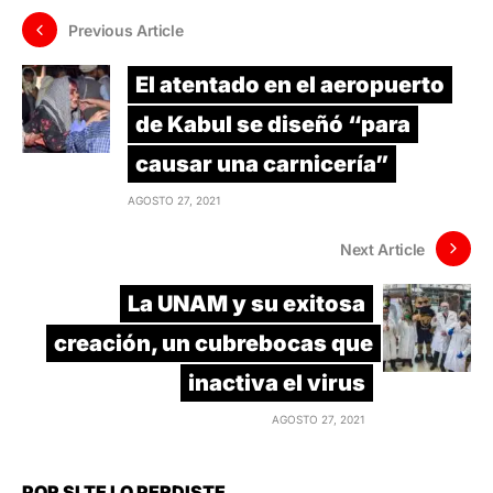
Previous Article
El atentado en el aeropuerto
de Kabul se diseñó “para
causar una carnicería”
AGOSTO 27, 2021
Next Article
La UNAM y su exitosa
creación, un cubrebocas que
inactiva el virus
AGOSTO 27, 2021
POR SI TE LO PERDISTE