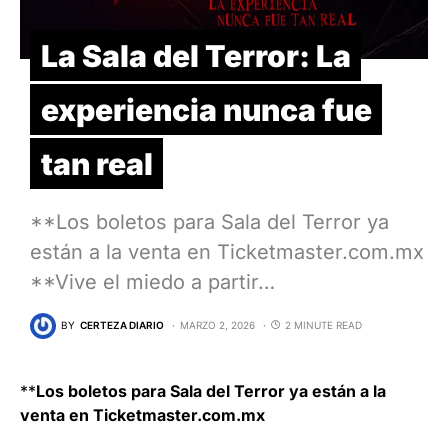
La Sala del Terror: La
experiencia nunca fue
tan real
**Los boletos para Sala del Terror ya
están a la venta en Ticketmaster.com.mx
**Vive el miedo a partir…
BY
CERTEZA DIARIO
MARZO 2, 2026
2 MINUTE READ
**
Los boletos para Sala del Terror ya están a la
venta en Ticketmaster.com.mx