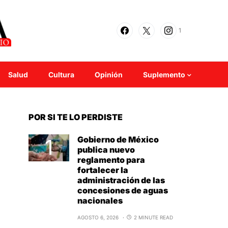
1
Salud
Cultura
Opinión
Suplemento
POR SI TE LO PERDISTE
Gobierno de México
publica nuevo
reglamento para
fortalecer la
administración de las
concesiones de aguas
nacionales
AGOSTO 6, 2026
2 MINUTE READ