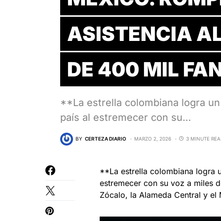
ASISTENCIA A
DE 400 MIL FA
**La estrella colombiana logra un 
país al estremecer con su…
BY
CERTEZA DIARIO
MARZO 2, 2026
3 MINUTE RE
**La estrella colombiana logra un
estremecer con su voz a miles 
Zócalo, la Alameda Central y el