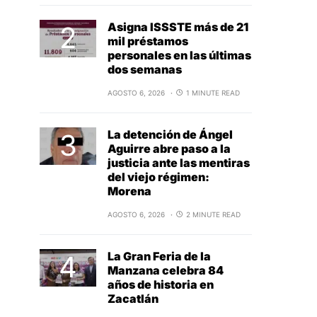
Asigna ISSSTE más de 21
mil préstamos
personales en las últimas
dos semanas
AGOSTO 6, 2026
1 MINUTE READ
La detención de Ángel
Aguirre abre paso a la
justicia ante las mentiras
del viejo régimen:
Morena
AGOSTO 6, 2026
2 MINUTE READ
La Gran Feria de la
Manzana celebra 84
años de historia en
Zacatlán