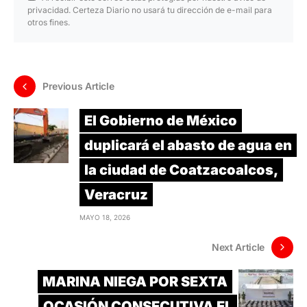
privacidad. Certeza Diario no usará tu dirección de e-mail para
otros fines.
Previous Article
El Gobierno de México
duplicará el abasto de agua en
la ciudad de Coatzacoalcos,
Veracruz
MAYO 18, 2026
Next Article
MARINA NIEGA POR SEXTA
OCASIÓN CONSECUTIVA EL