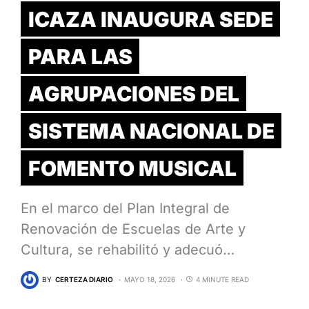
ICAZA INAUGURA SEDE
PARA LAS
AGRUPACIONES DEL
SISTEMA NACIONAL DE
FOMENTO MUSICAL
En el marco del Plan Integral de
Renovación de Escuelas de Arte y
Cultura, se rehabilitó y adecuó…
BY
CERTEZA DIARIO
MAYO 18, 2026
4 MINUTE READ