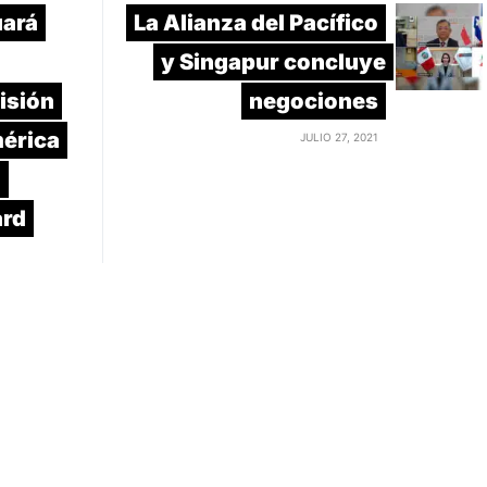
uará
La Alianza del Pacífico
y Singapur concluye
isión
negociones
mérica
JULIO 27, 2021
a
ard