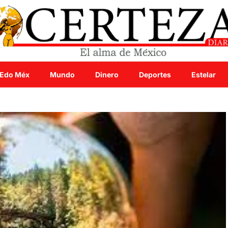
Edo Méx
Mundo
Dinero
Deportes
Estelar