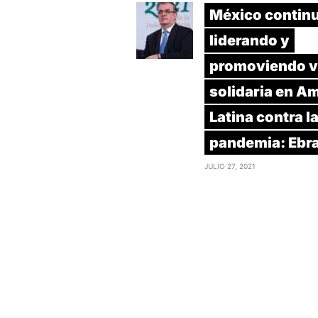
México contin
liderando y
promoviendo v
solidaria en A
Latina contra l
pandemia: Ebr
JULIO 27, 2021