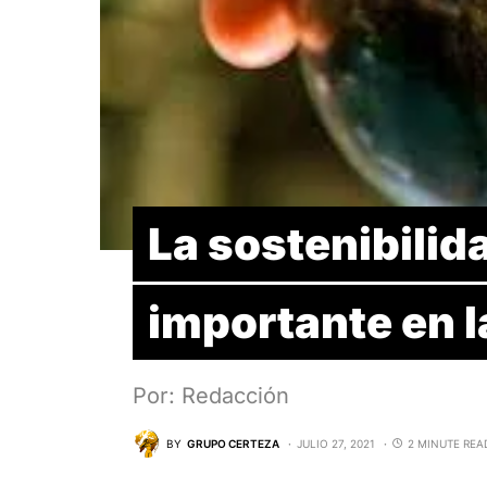
La sostenibilid
importante en 
Por: Redacción
BY
GRUPO CERTEZA
JULIO 27, 2021
2 MINUTE REA