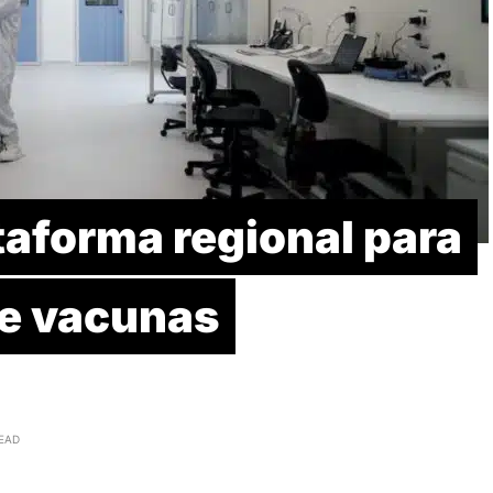
taforma regional para
de vacunas
READ