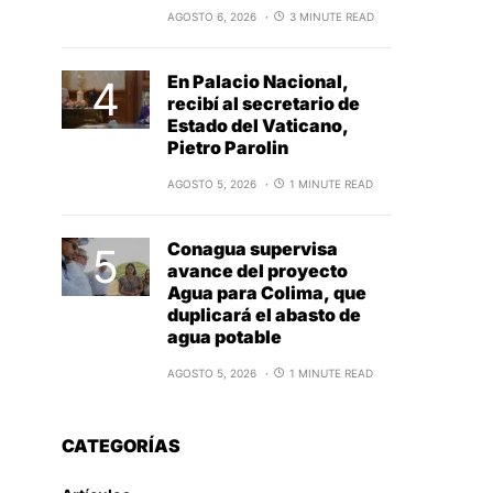
AGOSTO 6, 2026
3 MINUTE READ
En Palacio Nacional,
recibí al secretario de
Estado del Vaticano,
Pietro Parolin
AGOSTO 5, 2026
1 MINUTE READ
Conagua supervisa
avance del proyecto
Agua para Colima, que
duplicará el abasto de
agua potable
AGOSTO 5, 2026
1 MINUTE READ
CATEGORÍAS