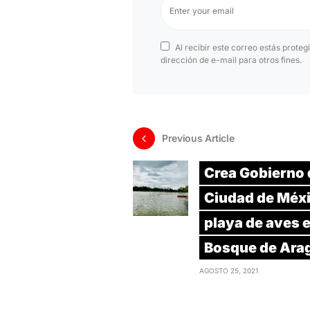
Al recibir este correo estás proteg
dirección de e-mail para otros fines.
Previous Article
Crea Gobierno 
Ciudad de Méx
playa de aves 
Bosque de Ara
AGOSTO 25, 2021