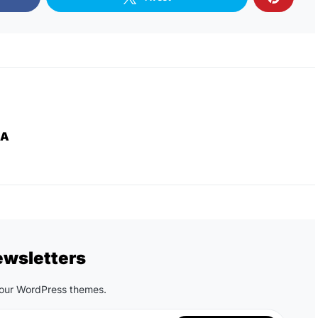
ZA
ewsletters
n our WordPress themes.