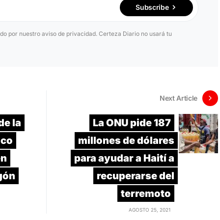
Subscribe
ido por nuestro aviso de privacidad. Certeza Diario no usará tu
Next Article
de la
La ONU pide 187
ico
millones de dólares
en
para ayudar a Haití a
gón
recuperarse del
terremoto
AGOSTO 25, 2021