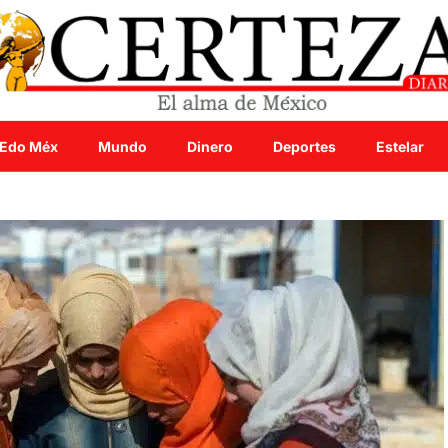
Edo Méx
Mundo
Dinero
Deportes
Estelar