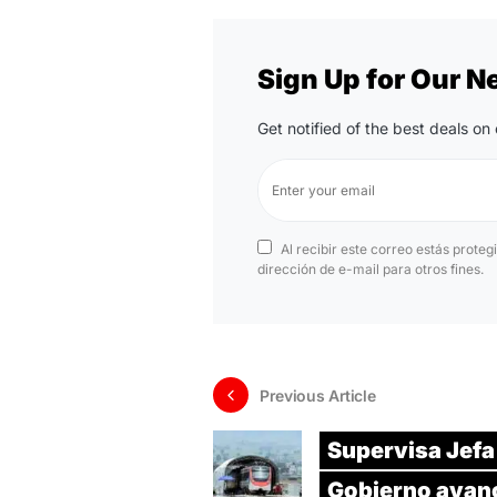
Sign Up for Our N
Get notified of the best deals o
Al recibir este correo estás proteg
dirección de e-mail para otros fines.
Previous Article
Supervisa Jefa
Gobierno avan