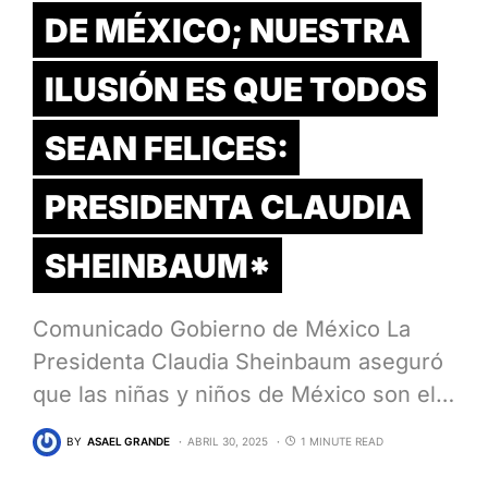
DE MÉXICO; NUESTRA
ILUSIÓN ES QUE TODOS
SEAN FELICES:
PRESIDENTA CLAUDIA
SHEINBAUM*
Comunicado Gobierno de México La
Presidenta Claudia Sheinbaum aseguró
que las niñas y niños de México son el…
BY
ASAEL GRANDE
ABRIL 30, 2025
1 MINUTE READ