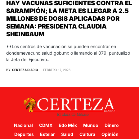
HAY VACUNAS SUFICIENTES CONTRA EL
SARAMPIÓN; LA META ES LLEGAR A 2.5
MILLONES DE DOSIS APLICADAS POR
SEMANA: PRESIDENTA CLAUDIA
SHEINBAUM
**Los centros de vacunación se pueden encontrar en
dondemevacuno.salud.gob.mx o llamando al 079, puntualizó
la Jefa del Ejecutivo…
BY
CERTEZA DIARIO
FEBRERO 17, 2026
Nacional
CDMX
Edo Méx
Mundo
Dinero
Deportes
Estelar
Salud
Cultura
Opinión