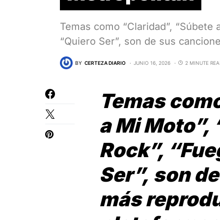
Temas como “Claridad”, “Súbete a
“Quiero Ser”, son de sus cancion
BY
CERTEZA DIARIO
JUNIO 16, 2026
2 MINUTE RE
Temas com
a Mi Moto”,
Rock”, “Fue
Ser”,
son de
más reprod