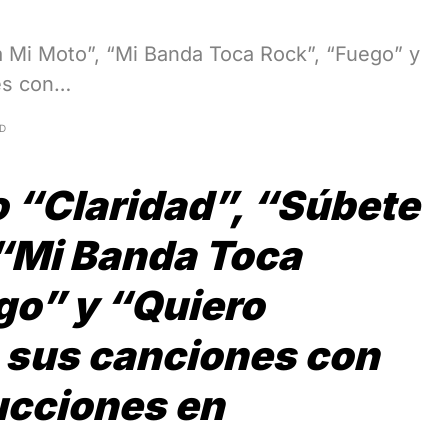
 Mi Moto”, “Mi Banda Toca Rock”, “Fuego” y
es con…
AD
o
“Claridad”, “Súbete
 “Mi Banda Toca
go” y “Quiero
 sus canciones con
ucciones en