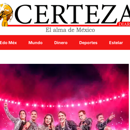
Edo Méx
Mundo
Dinero
Deportes
Estelar