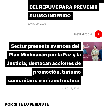
DEL REPUVE PARA PREVENIR
SU USO INDEBIDO
JUNIO 29, 2026
Next Article
Sectur presenta avances del
Plan Michoacán por la Paz y la
Justicia; destacan acciones de
promoción, turismo
comunitario e infraestructura
JUNIO 29, 2026
POR SI TE LO PERDISTE