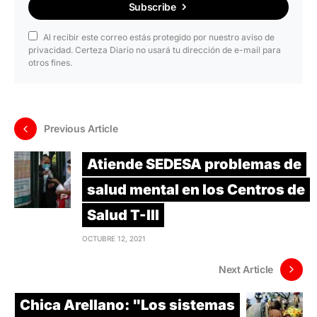
Subscribe
Al recibir este correo estás protegido por nuestro aviso de
privacidad. Certeza Diario no usará tu dirección de e-mail para
otros fines.
Previous Article
Atiende SEDESA problemas de
salud mental en los Centros de
Salud T-III
OCTUBRE 12, 2021
Next Article
Chica Arellano: "Los sistemas