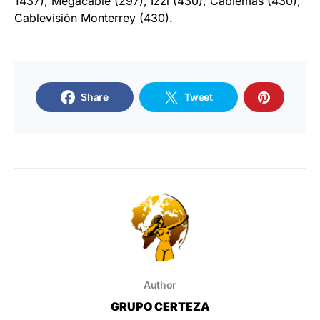
1437), Megacable (297), Izzi (430), Cablemás (430),
Cablevisión Monterrey (430).
Share
Tweet
Author
GRUPO CERTEZA