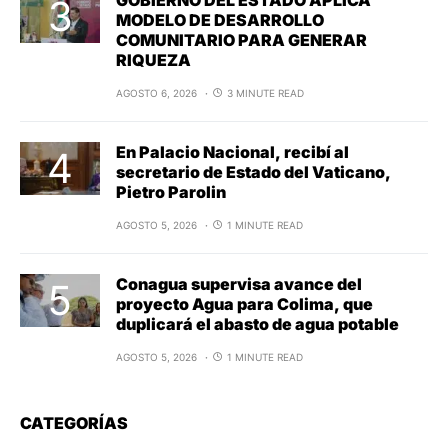
GOBIERNO DEL ESTADO APLICA
MODELO DE DESARROLLO
COMUNITARIO PARA GENERAR
RIQUEZA
AGOSTO 6, 2026
3 MINUTE READ
En Palacio Nacional, recibí al
secretario de Estado del Vaticano,
Pietro Parolin
AGOSTO 5, 2026
1 MINUTE READ
Conagua supervisa avance del
proyecto Agua para Colima, que
duplicará el abasto de agua potable
AGOSTO 5, 2026
1 MINUTE READ
CATEGORÍAS