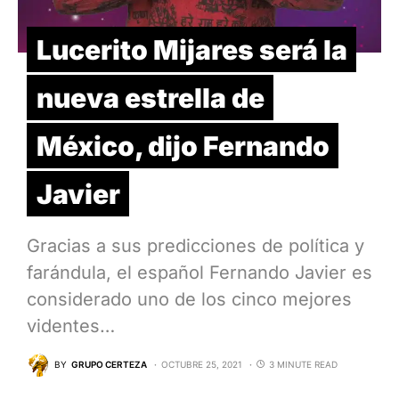
Lucerito Mijares será la
nueva estrella de
México, dijo Fernando
Javier
Gracias a sus predicciones de política y
farándula, el español Fernando Javier es
considerado uno de los cinco mejores
videntes…
BY
GRUPO CERTEZA
OCTUBRE 25, 2021
3 MINUTE READ