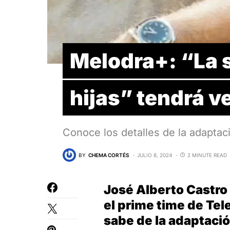
Melodra+: “La s
hijas” tendrá 
Conoce los detalles de la adaptac
BY
CHEMA CORTÉS
JULIO 8, 2024
2 MINUTE READ
José Alberto Castro
el prime time de Tel
sabe de la adaptació