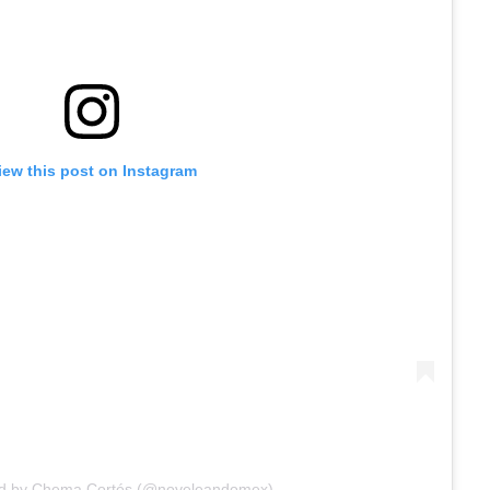
iew this post on Instagram
ed by Chema Cortés (@noveleandomex)