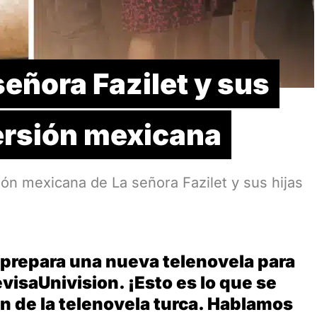
eñora Fazilet y sus
versión mexicana
ión mexicana de La señora Fazilet y sus hijas
 prepara una nueva telenovela para
evisaUnivision. ¡Esto es lo que se
n de la telenovela turca. Hablamos