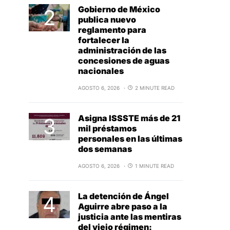
Gobierno de México
publica nuevo
reglamento para
fortalecer la
administración de las
concesiones de aguas
nacionales
AGOSTO 6, 2026
2 MINUTE READ
Asigna ISSSTE más de 21
mil préstamos
personales en las últimas
dos semanas
AGOSTO 6, 2026
1 MINUTE READ
La detención de Ángel
Aguirre abre paso a la
justicia ante las mentiras
del viejo régimen: