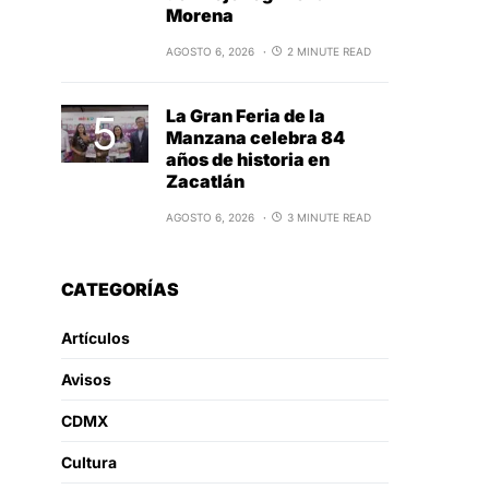
Morena
AGOSTO 6, 2026
2 MINUTE READ
La Gran Feria de la
Manzana celebra 84
años de historia en
Zacatlán
AGOSTO 6, 2026
3 MINUTE READ
CATEGORÍAS
Artículos
Avisos
CDMX
Cultura