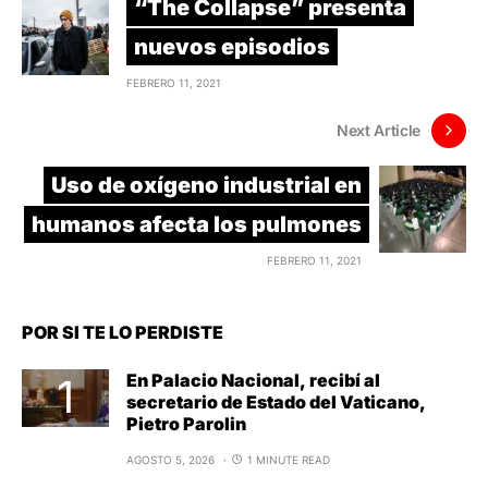
“The Collapse” presenta
nuevos episodios
FEBRERO 11, 2021
Next Article
Uso de oxígeno industrial en
humanos afecta los pulmones
FEBRERO 11, 2021
POR SI TE LO PERDISTE
En Palacio Nacional, recibí al
secretario de Estado del Vaticano,
Pietro Parolin
AGOSTO 5, 2026
1 MINUTE READ