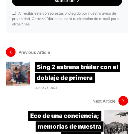
Subscribe
Al recibir este correo estás protegido por nuestro aviso de
privacidad. Certeza Diario no usará tu dirección de e-mail para
otros fines.
Previous Article
Sing 2 estrena tráiler con el
doblaje de primera
JUNIO 25, 2021
Next Article
Eco de una conciencia;
memorias de nuestra