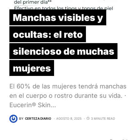
Manchas visibles y
ocultas: el reto
silencioso de muchas
mujeres
El 60% de las mujeres tendrá manchas
en el cuerpo o rostro durante su vida. ·
Eucerin® Skin…
BY
CERTEZA DIARIO
AGOSTO 8, 2025
3 MINUTE READ