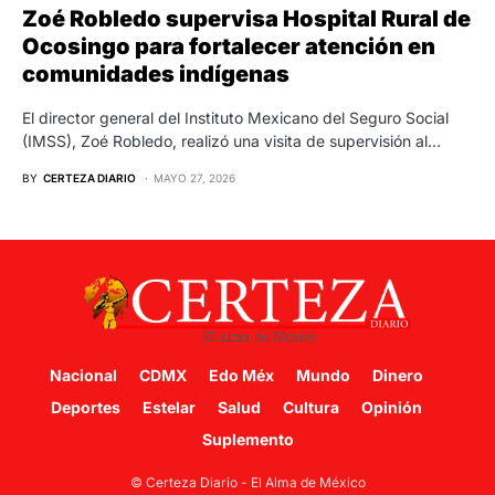
Zoé Robledo supervisa Hospital Rural de
Ocosingo para fortalecer atención en
comunidades indígenas
El director general del Instituto Mexicano del Seguro Social
(IMSS), Zoé Robledo, realizó una visita de supervisión al…
BY
CERTEZA DIARIO
MAYO 27, 2026
Nacional
CDMX
Edo Méx
Mundo
Dinero
Deportes
Estelar
Salud
Cultura
Opinión
Suplemento
© Certeza Diario - El Alma de México