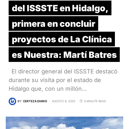
del ISSSTE en Hidalgo,
primera en concluir
proyectos de La Clínica
es Nuestra: Martí Batres
El director general del ISSSTE destacó
durante su visita por el estado de
Hidalgo que, con un millón…
BY
CERTEZA DIARIO
AGOSTO 8, 2025
3 MINUTE READ