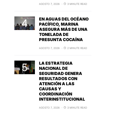
AGOSTO 7, 2026
3 MINUTE READ
EN AGUAS DEL OCÉANO
PACÍFICO, MARINA
ASEGURA MÁS DE UNA
TONELADA DE
PRESUNTA COCAÍNA
AGOSTO 7, 2026
2 MINUTE READ
LA ESTRATEGIA
NACIONAL DE
SEGURIDAD GENERA
RESULTADOS CON
ATENCIÓN A LAS
CAUSAS Y
COORDINACIÓN
INTERINSTITUCIONAL
AGOSTO 7, 2026
3 MINUTE READ