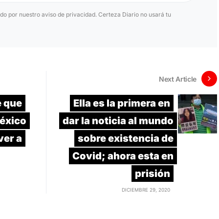
ido por nuestro aviso de privacidad. Certeza Diario no usará tu
Next Article
e que
Ella es la primera en
éxico
dar la noticia al mundo
ver a
sobre existencia de
Covid; ahora esta en
prisión
DICIEMBRE 29, 2020