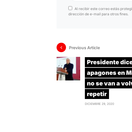
Al recibir este correo estás proteg
dirección de e-mail para otros fines.
Previous Article
Presidente dic
apagones en M
no se van a vol
repetir
DICIEMBRE 29, 2020