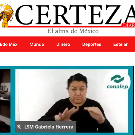
Edo Méx
Mundo
Dinero
Deportes
Estelar