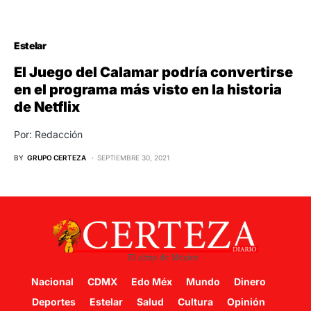
Estelar
El Juego del Calamar podría convertirse
en el programa más visto en la historia
de Netflix
Por: Redacción
BY
GRUPO CERTEZA
SEPTIEMBRE 30, 2021
Nacional
CDMX
Edo Méx
Mundo
Dinero
Deportes
Estelar
Salud
Cultura
Opinión