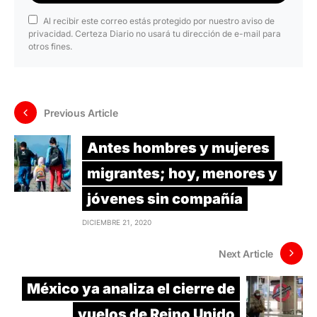
Al recibir este correo estás protegido por nuestro aviso de
privacidad. Certeza Diario no usará tu dirección de e-mail para
otros fines.
Previous Article
Antes hombres y mujeres
migrantes; hoy, menores y
jóvenes sin compañía
DICIEMBRE 21, 2020
Next Article
México ya analiza el cierre de
vuelos de Reino Unido