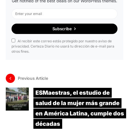
Get notified of the best deals on our WordPress themes.
Subscribe
Al recibir este correo estás protegido por nuestro aviso de
privacidad. Certeza Diario no usará tu dirección de e-mail para
otros fines.
Previous Article
ESMaestras, el estudio de
salud de la mujer más grande
en América Latina, cumple dos
décadas